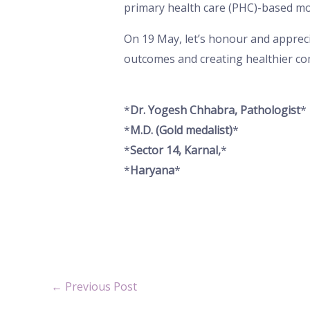
primary health care (PHC)-based mod
On 19 May, let’s honour and appreci
outcomes and creating healthier co
*
Dr. Yogesh Chhabra, Pathologist
*
*
M.D. (Gold medalist)
*
*
Sector 14, Karnal,
*
*
Haryana
*
←
Previous Post