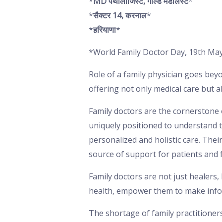
*
MD पैथोलॉजिस्ट, गोल्ड मेडलिस्ट
*
*
सैक्टर 14, करनाल
*
*
हरियाणा
*
*World Family Doctor Day, 19th Ma
Role of a family physician goes beyon
offering not only medical care but 
Family doctors are the cornerstone 
uniquely positioned to understand t
personalized and holistic care. The
source of support for patients and f
Family doctors are not just healers,
health, empower them to make infor
The shortage of family practitioner